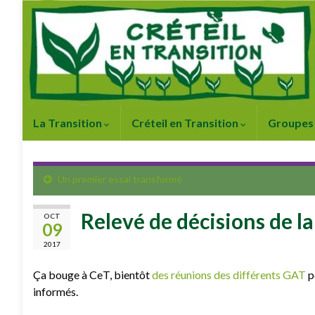
La Transition
Créteil en Transition
Groupes 
Un premier essai transformé
Relevé de décisions de 
OCT
09
2017
Ça bouge à CeT, bientôt
des réunions des différents GAT
p
informés.