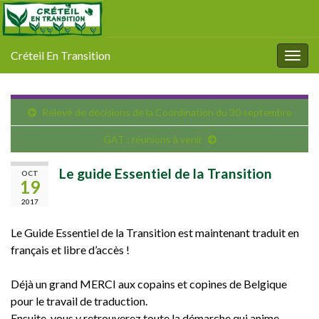
Créteil En Transition
Togg
navig
Relevé de décisions de la Coordination du 30 septembre
GAT : réunions à venir
Le guide Essentiel de la Transition
OCT
19
2017
Le Guide Essentiel de la Transition est maintenant traduit en
français et libre d’accès !
Déjà un grand MERCI aux copains et copines de Belgique
pour le travail de traduction.
Ensuite, vous y retrouverez toute la démarche qui anime