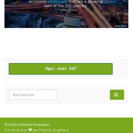
Agir avec CeT
Search for:
© 2026 Créteil En Transition.
Construit avec
par
Thèmes Graphene
.