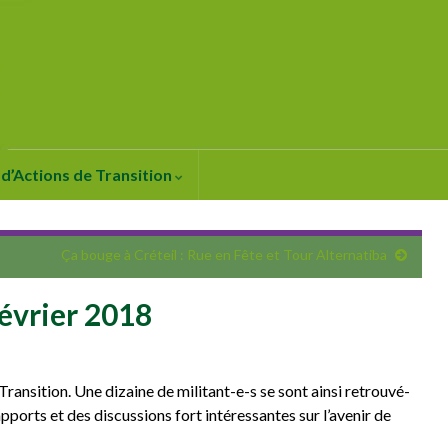
d’Actions de Transition
Ça bouge à Créteil : Rue en Fête et Tour Alternatiba
évrier 2018
Transition. Une dizaine de militant-e-s se sont ainsi retrouvé-
ports et des discussions fort intéressantes sur l’avenir de