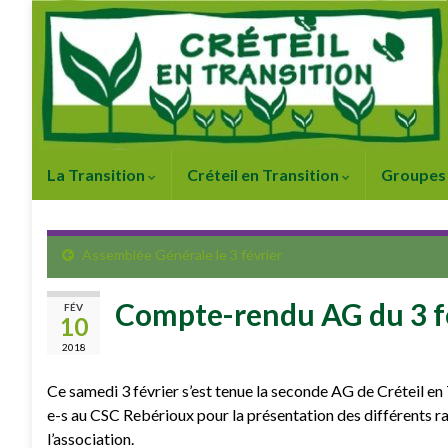
La Transition
Créteil en Transition
Groupes 
Assemblée Générale le 3 février
Compte-rendu AG du 3 f
FÉV
10
2018
Ce samedi 3 février s’est tenue la seconde AG de Créteil en 
e-s au CSC Rebérioux pour la présentation des différents rap
l’association.