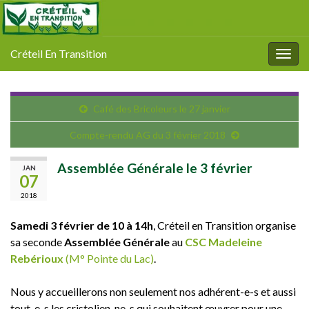
Créteil En Transition
Togg
navig
Café des Bricoleurs le 27 janvier
Compte-rendu AG du 3 février 2018
Assemblée Générale le 3 février
JAN
07
2018
Samedi 3 février de 10 à 14h
, Créteil en Transition organise
sa seconde
Assemblée Générale
au
CSC Madeleine
Rebérioux
(M° Pointe du Lac)
.
Nous y accueillerons non seulement nos adhérent-e-s et aussi
tout-e-s les cristolien-ne-s qui souhaitent œuvrer pour une