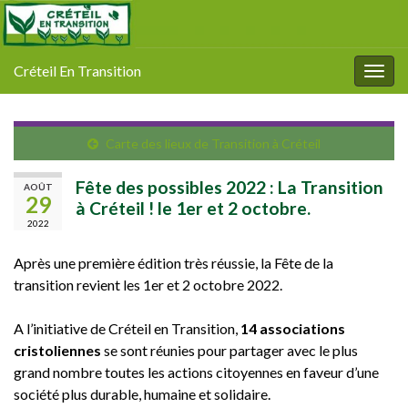
Créteil En Transition
Togg
navig
Carte des lieux de Transition à Créteil
Fête des possibles 2022 : La Transition
AOÛT
29
à Créteil ! le 1er et 2 octobre.
2022
Après une première édition très réussie, la Fête de la
transition revient les 1er et 2 octobre 2022.
A l’initiative de Créteil en Transition,
14 associations
cristoliennes
se sont réunies pour partager avec le plus
grand nombre
toutes les actions citoyennes en faveur d’une
société plus durable, humaine et solidaire.