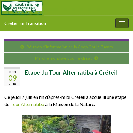
Créteil En Transition
Togg
navig
Réunion d’information de la Coop’Cot le 7 mars
Marche mondiale pour le climat
Etape du Tour Alternatiba à Créteil
JUIN
09
2018
Ce jeudi 7 juin en fin d’après-midi Créteil a accueilli une étape
du
Tour Alternatiba​
à la Maison de la Nature.