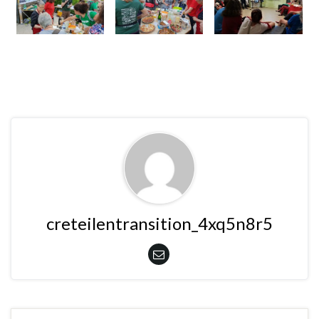
creteilentransition_4xq5n8r5