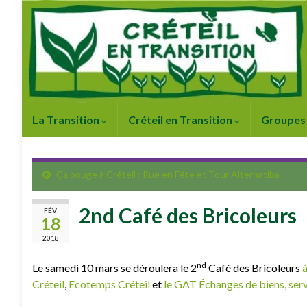
La Transition
Créteil en Transition
Groupes 
Ça bouge à Créteil : Rue en Fête et Tour Alternatiba
2nd Café des Bricoleurs
FÉV
18
2018
nd
Le samedi 10 mars se déroulera le 2
Café des Bricoleurs
à
Créteil
,
Ecotemps Créteil
et
le GAT Échanges de biens, servi