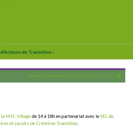
d’Actions de Transition
Réunion d’information de la Coop’Cot le 7 mars
 la MJC Village
de 14 à 18h en partenariat avec le
SEL de
ces et savoirs de Créteil en Transition
.